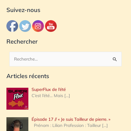
Suivez-nous
Rechercher
R
e
Articles récents
c
h
SuperFlux de l’été
e
C’est l’été… Mais
[…]
r
c
Épisode 17 // « Je suis Tailleur de pierre. »
h
Prénom : Lilian Profession : Tailleur
[…]
e