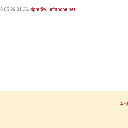
06 85 29 81 26,
dpre@villefranche.ne
t
Art