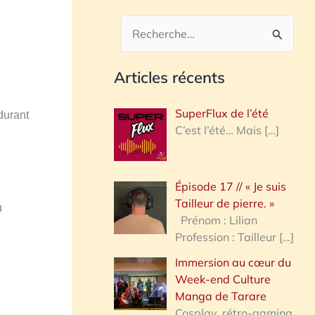
R
e
Articles récents
c
h
SuperFlux de l’été
durant
e
C’est l’été… Mais
[…]
r
c
Épisode 17 // « Je suis
h
Tailleur de pierre. »
u
e
Prénom : Lilian
Profession : Tailleur
[…]
r
Immersion au cœur du
Week-end Culture
:
Manga de Tarare
Cosplay, rétro-gaming,