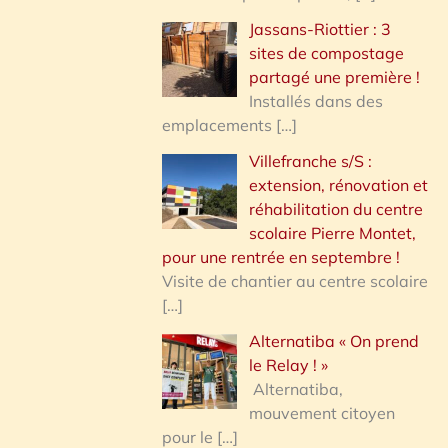
Jassans-Riottier : 3
sites de compostage
partagé une première !
Installés dans des
emplacements
[…]
Villefranche s/S :
extension, rénovation et
réhabilitation du centre
scolaire Pierre Montet,
pour une rentrée en septembre !
Visite de chantier au centre scolaire
[…]
Alternatiba « On prend
le Relay ! »
Alternatiba,
mouvement citoyen
pour le
[…]