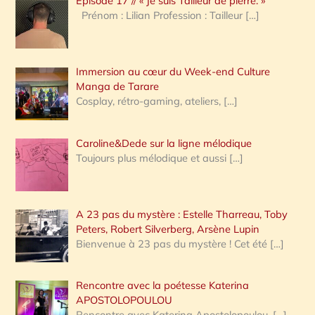
Épisode 17 // « Je suis Tailleur de pierre. »
h
Prénom : Lilian Profession : Tailleur
[…]
e
r
Immersion au cœur du Week-end Culture
:
Manga de Tarare
Cosplay, rétro-gaming, ateliers,
[…]
Caroline&Dede sur la ligne mélodique
Toujours plus mélodique et aussi
[…]
A 23 pas du mystère : Estelle Tharreau, Toby
Peters, Robert Silverberg, Arsène Lupin
Bienvenue à 23 pas du mystère ! Cet été
[…]
Rencontre avec la poétesse Katerina
APOSTOLOPOULOU
Rencontre avec Katerina Apostolopoulou,
[…]