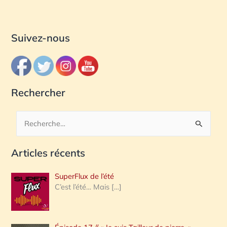
Suivez-nous
Rechercher
R
e
Articles récents
c
h
SuperFlux de l’été
e
C’est l’été… Mais
[…]
r
c