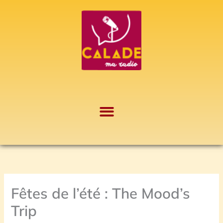
Aller
A
au
r
contenu
c
h
i
v
e
s
Fêtes de l’été : The Mood’s
Trip