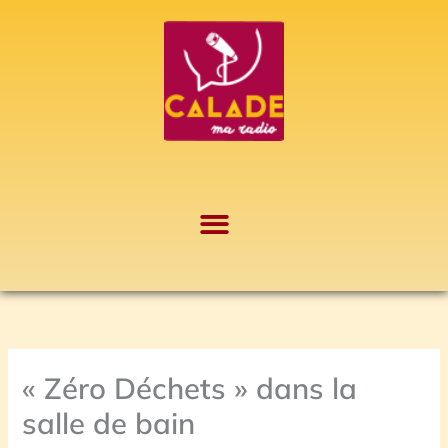
Aller
A
au
r
contenu
c
h
i
v
e
s
« Zéro Déchets » dans la
salle de bain