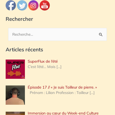
Rechercher
R
e
Articles récents
c
h
SuperFlux de l’été
e
C’est l’été… Mais
[…]
r
c
Épisode 17 // « Je suis Tailleur de pierre. »
h
Prénom : Lilian Profession : Tailleur
[…]
e
r
Immersion au cœur du Week-end Culture