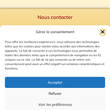
Nous contacter
Politique de confidentialité
Gérer le consentement
Mentions Légales
Plan du site
Pour offrir les meilleures expériences, nous utilisons des technologies
telles que les cookies pour stocker et/ou accéder aux informations des
Gestion des Cookies
appareils. Le fait de consentir à ces technologies nous permettra de
traiter des données telles que le comportement de navigation ou les ID
uniques sur ce site. Le fait de ne pas consentir ou de retirer son
consentement peut avoir un effet négatif sur certaines caractéristiques et
fonctions.
Accepter
Refuser
© 2026 Radio Calade
Voir les préférences