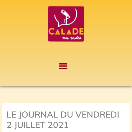
Aller
A
au
r
contenu
c
h
i
v
e
s
LE JOURNAL DU VENDREDI
2 JUILLET 2021