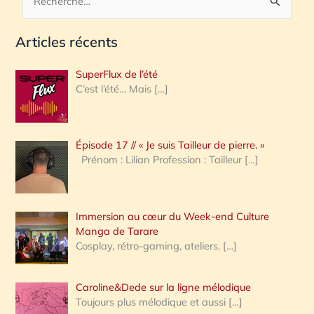
R
e
Articles récents
c
h
SuperFlux de l’été
e
C’est l’été… Mais
[…]
r
c
Épisode 17 // « Je suis Tailleur de pierre. »
h
Prénom : Lilian Profession : Tailleur
[…]
e
r
Immersion au cœur du Week-end Culture
:
Manga de Tarare
Cosplay, rétro-gaming, ateliers,
[…]
Caroline&Dede sur la ligne mélodique
Toujours plus mélodique et aussi
[…]