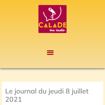
Aller
A
au
r
contenu
c
h
i
v
e
s
Le journal du jeudi 8 juillet
2021