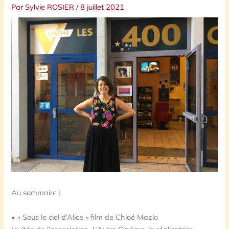
Par
Sylvie ROSIER
/
8 juillet 2021
Au sommaire :
• « Sous le ciel d’Alice » film de Chloé Mazlo