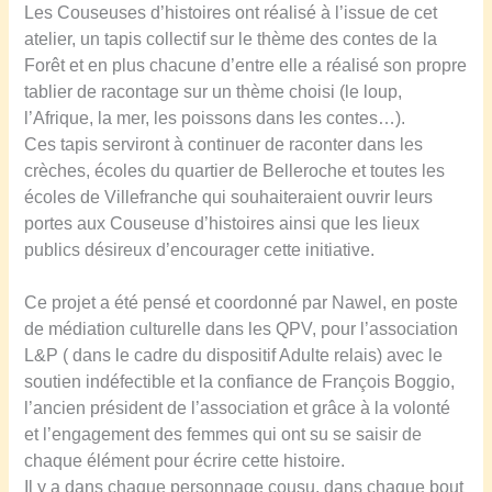
Les Couseuses d’histoires ont réalisé à l’issue de cet
i
atelier, un tapis collectif sur le thème des contes de la
l
Forêt et en plus chacune d’entre elle a réalisé son propre
m
tablier de racontage sur un thème choisi (le loup,
d
l’Afrique, la mer, les poissons dans les contes…).
e
Ces tapis serviront à continuer de raconter dans les
C
crèches, écoles du quartier de Belleroche et toutes les
h
écoles de Villefranche qui souhaiteraient ouvrir leurs
l
portes aux Couseuse d’histoires ainsi que les lieux
o
publics désireux d’encourager cette initiative.
é
M
Ce projet a été pensé et coordonné par Nawel, en poste
a
de médiation culturelle dans les QPV, pour l’association
z
L&P ( dans le cadre du dispositif Adulte relais) avec le
l
soutien indéfectible et la confiance de François Boggio,
o
l’ancien président de l’association et grâce à la volonté
–
et l’engagement des femmes qui ont su se saisir de
A
chaque élément pour écrire cette histoire.
v
Il y a dans chaque personnage cousu, dans chaque bout
e