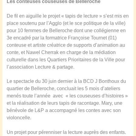
d
Les conteuses couseuses de Belleroche
u
é
i
s
M
M
De fil en aiguille le projet « tapis de lecture » s’est mis en
l
a
o
place soutenu par l’Agglo (et le sce politique de la ville)
e
z
u
pour 10 femmes de Belleroche dont une collégienne en
c
l
a
3e encadré par la formatrice Françoise Tournet (01)
i
o
w
conteuse et artiste créatrice de supports d’animation au
e
à
a
conte, et Nawel Cherrak en charge de la médiation
l
V
d
culturelle dans les Quartiers Prioritaires de la Ville pour
d
i
(
l’association Lecture & partage.
’
l
J
A
l
o
Le spectacle du 30 juin dernier à la BCD J Bonthoux du
l
e
s
quartier de Belleroche, concluait les 5 mois d’ateliers
i
f
e
menés toute l’année avec « les couseuses d’histoires »
c
r
p
et la réalisation de leurs tapis de racontage. Mary, une
e
a
h
bénévole de L&P a accompagné les contes avec son
,
n
)
violoncelle.
u
c
n
h
Un projet pour pérenniser la lecture auprès des enfants.
f
e