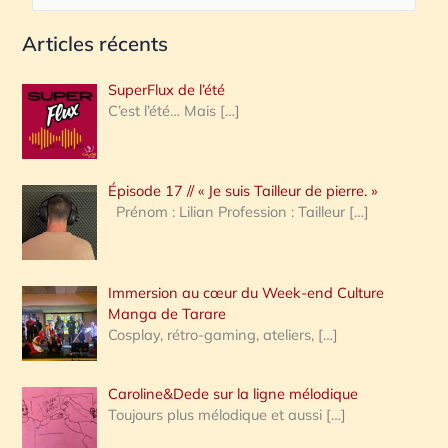
e
Articles récents
c
h
SuperFlux de l’été
e
C’est l’été… Mais
[…]
r
c
Épisode 17 // « Je suis Tailleur de pierre. »
h
Prénom : Lilian Profession : Tailleur
[…]
e
r
Immersion au cœur du Week-end Culture
:
Manga de Tarare
Cosplay, rétro-gaming, ateliers,
[…]
Caroline&Dede sur la ligne mélodique
Toujours plus mélodique et aussi
[…]