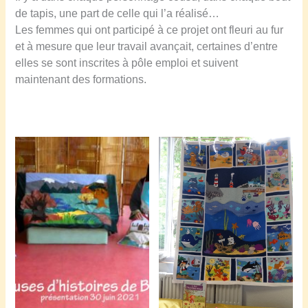
de tapis, une part de celle qui l’a réalisé…
c
Les femmes qui ont participé à ce projet ont fleuri au fur
A
et à mesure que leur travail avançait, certaines d’entre
l
elles se sont inscrites à pôle emploi et suivent
b
maintenant des formations.
a
R
o
h
r
w
a
c
h
e
r
(
A
l