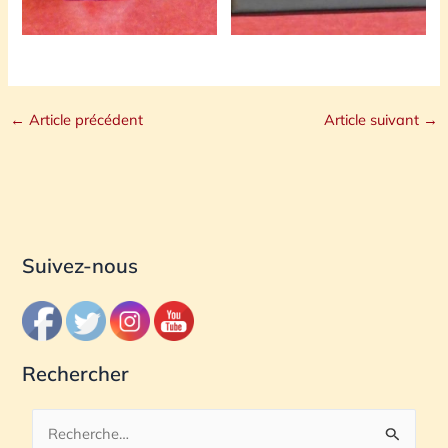
←
Article précédent
Article suivant
→
Suivez-nous
Rechercher
R