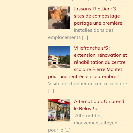
Jassans-Riottier : 3
sites de compostage
partagé une première !
Installés dans des
emplacements
[…]
Villefranche s/S :
extension, rénovation et
réhabilitation du centre
scolaire Pierre Montet,
pour une rentrée en septembre !
Visite de chantier au centre scolaire
[…]
Alternatiba « On prend
le Relay ! »
Alternatiba,
mouvement citoyen
pour le
[…]