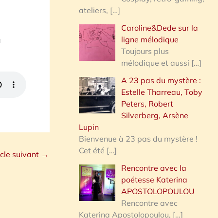
ateliers,
[…]
Caroline&Dede sur la
ligne mélodique
à
Toujours plus
mélodique et aussi
[…]
A 23 pas du mystère :
Estelle Tharreau, Toby
Peters, Robert
Silverberg, Arsène
Lupin
Bienvenue à 23 pas du mystère !
Cet été
[…]
icle suivant
→
Rencontre avec la
poétesse Katerina
APOSTOLOPOULOU
Rencontre avec
Katerina Apostolopoulou,
[…]