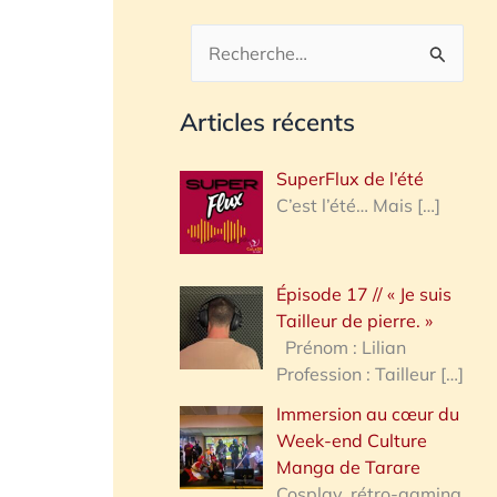
R
e
Articles récents
c
h
SuperFlux de l’été
e
C’est l’été… Mais
[…]
r
c
Épisode 17 // « Je suis
h
Tailleur de pierre. »
e
Prénom : Lilian
Profession : Tailleur
[…]
r
Immersion au cœur du
Week-end Culture
:
Manga de Tarare
Cosplay, rétro-gaming,