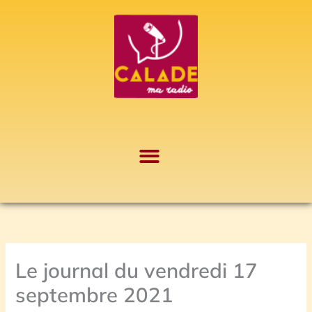
Aller
A
au
r
contenu
c
h
i
v
e
s
Le journal du vendredi 17
septembre 2021