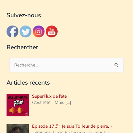
Suivez-nous
Rechercher
R
e
Articles récents
c
h
SuperFlux de l’été
e
C’est l’été… Mais
[…]
r
c
Épisode 17 // « Je suis Tailleur de pierre. »
h
Prénom : Lilian Profession : Tailleur
[…]