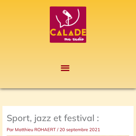
Aller
A
au
r
contenu
c
h
i
v
e
s
Sport, jazz et festival :
Par
Matthieu ROHAERT
/
20 septembre 2021