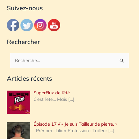
Suivez-nous
Rechercher
R
e
Articles récents
c
h
SuperFlux de l’été
e
C’est l’été… Mais
[…]
r
c
Épisode 17 // « Je suis Tailleur de pierre. »
h
Prénom : Lilian Profession : Tailleur
[…]
e