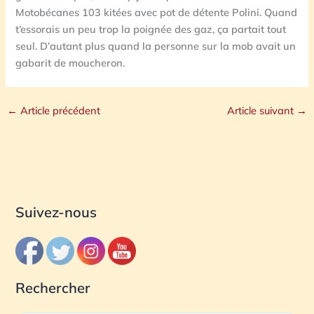
Motobécanes 103 kitées avec pot de détente Polini. Quand
t’essorais un peu trop la poignée des gaz, ça partait tout
seul. D’autant plus quand la personne sur la mob avait un
gabarit de moucheron.
←
Article précédent
Article suivant
→
Suivez-nous
Rechercher