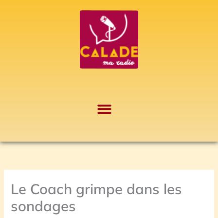
Aller
A
au
r
contenu
c
h
i
v
e
s
Le Coach grimpe dans les
sondages