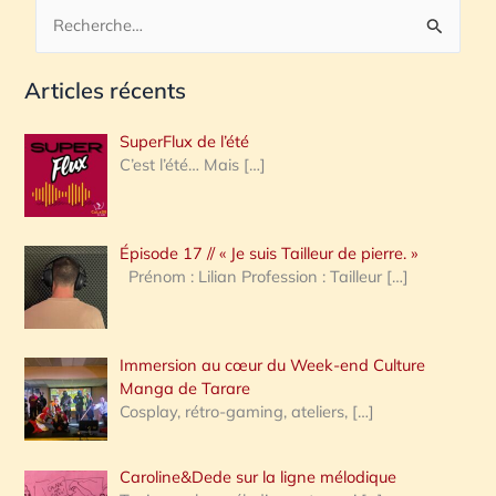
R
e
Articles récents
c
h
SuperFlux de l’été
e
C’est l’été… Mais
[…]
r
c
Épisode 17 // « Je suis Tailleur de pierre. »
h
Prénom : Lilian Profession : Tailleur
[…]
e
r
Immersion au cœur du Week-end Culture
:
Manga de Tarare
Cosplay, rétro-gaming, ateliers,
[…]
Caroline&Dede sur la ligne mélodique