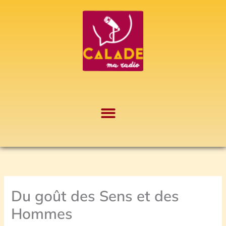
Aller
A
au
r
contenu
c
h
i
v
e
s
Du goût des Sens et des
Hommes