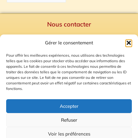
Nous contacter
Politique de confidentialité
Gérer le consentement
Mentions Légales
Plan du site
Pour offrir les meilleures expériences, nous utilisons des technologies
telles que les cookies pour stocker et/ou accéder aux informations des
Gestion des Cookies
appareils. Le fait de consentir à ces technologies nous permettra de
traiter des données telles que le comportement de navigation ou les ID
uniques sur ce site. Le fait de ne pas consentir ou de retirer son
consentement peut avoir un effet négatif sur certaines caractéristiques et
fonctions.
Accepter
Refuser
© 2026 Radio Calade
Voir les préférences