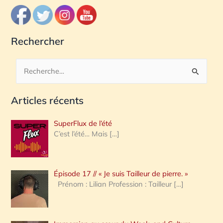
Rechercher
R
e
Articles récents
c
h
SuperFlux de l’été
e
C’est l’été… Mais
[…]
r
c
Épisode 17 // « Je suis Tailleur de pierre. »
h
Prénom : Lilian Profession : Tailleur
[…]
e
r