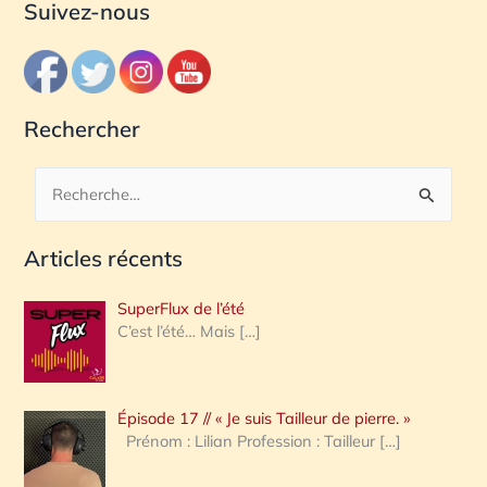
Suivez-nous
Rechercher
R
e
Articles récents
c
h
SuperFlux de l’été
e
C’est l’été… Mais
[…]
r
c
Épisode 17 // « Je suis Tailleur de pierre. »
h
Prénom : Lilian Profession : Tailleur
[…]
e
r