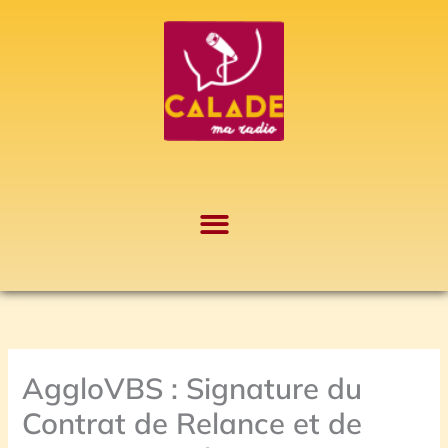
Aller
A
au
r
contenu
c
h
i
v
e
s
AggloVBS : Signature du
Contrat de Relance et de