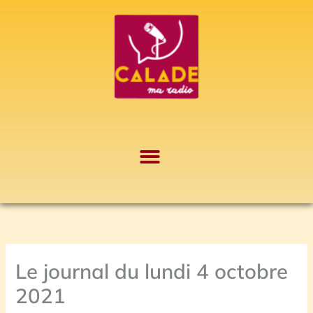
Aller
A
au
r
contenu
c
h
i
v
e
s
Le journal du lundi 4 octobre
2021