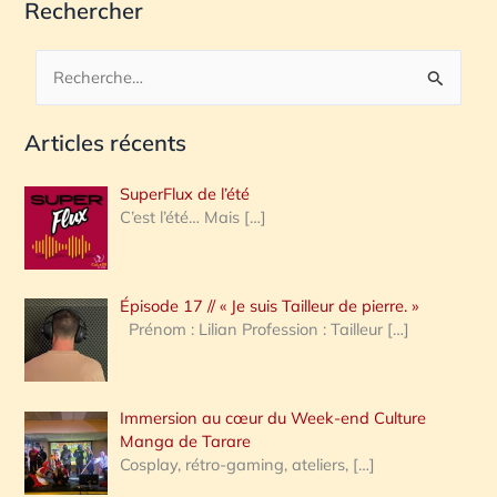
Rechercher
R
e
Articles récents
c
h
SuperFlux de l’été
e
C’est l’été… Mais
[…]
r
c
Épisode 17 // « Je suis Tailleur de pierre. »
h
Prénom : Lilian Profession : Tailleur
[…]
e
r
Immersion au cœur du Week-end Culture
:
Manga de Tarare
Cosplay, rétro-gaming, ateliers,
[…]