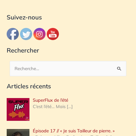
Suivez-nous
Rechercher
R
e
Articles récents
c
h
SuperFlux de l’été
e
C’est l’été… Mais
[…]
r
c
Épisode 17 // « Je suis Tailleur de pierre. »
h