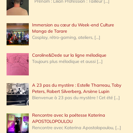
Prénom : Lilian Profession : Tailleur
[…]
e
r
Immersion au cœur du Week-end Culture
:
Manga de Tarare
Cosplay, rétro-gaming, ateliers,
[…]
Caroline&Dede sur la ligne mélodique
Toujours plus mélodique et aussi
[…]
A 23 pas du mystère : Estelle Tharreau, Toby
Peters, Robert Silverberg, Arsène Lupin
Bienvenue à 23 pas du mystère ! Cet été
[…]
Rencontre avec la poétesse Katerina
APOSTOLOPOULOU
Rencontre avec Katerina Apostolopoulou,
[…]