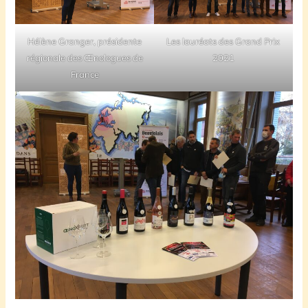
Hélène Granger, présidente
Les lauréats des Grand Prix
régionale des Œnologues de
2021
France