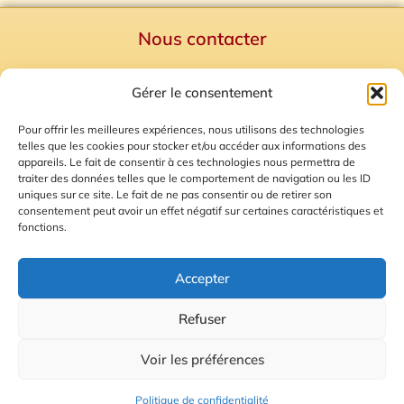
Nous contacter
Politique de confidentialité
Gérer le consentement
Mentions Légales
Plan du site
Pour offrir les meilleures expériences, nous utilisons des technologies
telles que les cookies pour stocker et/ou accéder aux informations des
Gestion des Cookies
appareils. Le fait de consentir à ces technologies nous permettra de
traiter des données telles que le comportement de navigation ou les ID
uniques sur ce site. Le fait de ne pas consentir ou de retirer son
consentement peut avoir un effet négatif sur certaines caractéristiques et
fonctions.
Accepter
Refuser
© 2026 Radio Calade
Voir les préférences
Ecoutez le direct
Politique de confidentialité