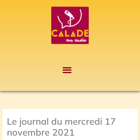
Aller
A
au
r
contenu
c
h
i
v
e
s
Le journal du mercredi 17
novembre 2021