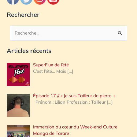
Rechercher
R
e
Articles récents
c
h
SuperFlux de l’été
e
C’est l’été… Mais
[…]
r
c
Épisode 17 // « Je suis Tailleur de pierre. »
h
Prénom : Lilian Profession : Tailleur
[…]
e
r
Immersion au cœur du Week-end Culture
:
Manga de Tarare