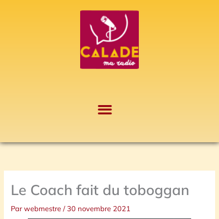
Aller
A
au
r
contenu
c
h
i
v
e
s
Le Coach fait du toboggan
Par
webmestre
/
30 novembre 2021