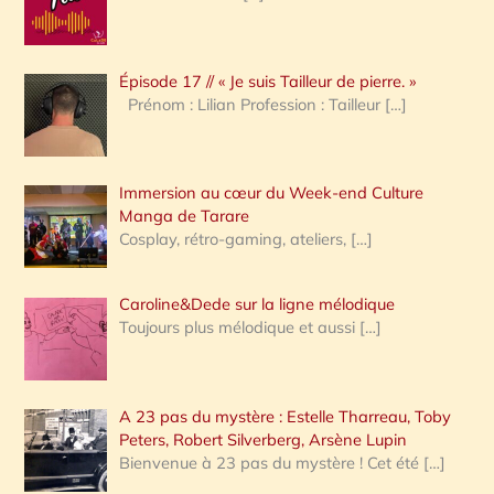
r
c
Épisode 17 // « Je suis Tailleur de pierre. »
h
Prénom : Lilian Profession : Tailleur
[…]
e
r
Immersion au cœur du Week-end Culture
:
Manga de Tarare
Cosplay, rétro-gaming, ateliers,
[…]
Caroline&Dede sur la ligne mélodique
Toujours plus mélodique et aussi
[…]
A 23 pas du mystère : Estelle Tharreau, Toby
Peters, Robert Silverberg, Arsène Lupin
Bienvenue à 23 pas du mystère ! Cet été
[…]