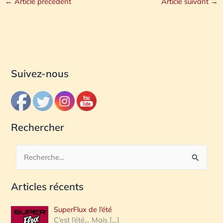
←
Article précédent
Article suivant
→
Suivez-nous
Rechercher
R
e
Articles récents
c
h
SuperFlux de l’été
e
C’est l’été… Mais
[…]