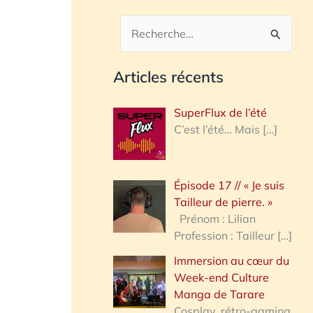
R
e
Articles récents
c
h
SuperFlux de l’été
e
C’est l’été… Mais
[…]
r
c
Épisode 17 // « Je suis
h
Tailleur de pierre. »
e
Prénom : Lilian
Profession : Tailleur
[…]
r
Immersion au cœur du
Week-end Culture
:
Manga de Tarare
Cosplay, rétro-gaming,