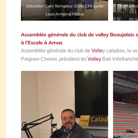
Sébastien Colin formateur Greta CFA Lycée
Thierru Pad
Louis Armand Rhône
Assemblée générale du club de volley Beaujolais 
à l’Escale à Arnas
Assemblée générale du club de
Volle
y caladois, le 
Poignon Chorier, président du
Volley
Ball Villefranch