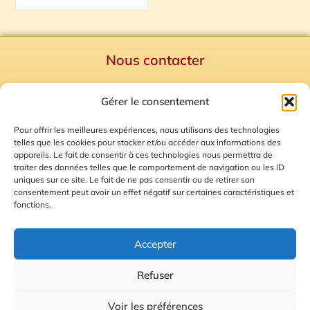
Nous contacter
Politique de confidentialité
Gérer le consentement
Mentions Légales
Plan du site
Pour offrir les meilleures expériences, nous utilisons des technologies
telles que les cookies pour stocker et/ou accéder aux informations des
Gestion des Cookies
appareils. Le fait de consentir à ces technologies nous permettra de
traiter des données telles que le comportement de navigation ou les ID
uniques sur ce site. Le fait de ne pas consentir ou de retirer son
consentement peut avoir un effet négatif sur certaines caractéristiques et
fonctions.
Accepter
Refuser
© 2026 Radio Calade
Voir les préférences