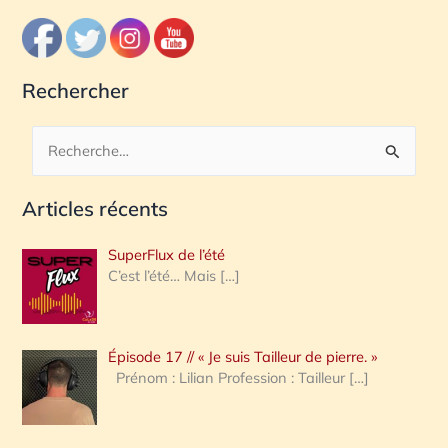
Rechercher
R
e
Articles récents
c
h
SuperFlux de l’été
e
C’est l’été… Mais
[…]
r
c
Épisode 17 // « Je suis Tailleur de pierre. »
h
Prénom : Lilian Profession : Tailleur
[…]
e
r