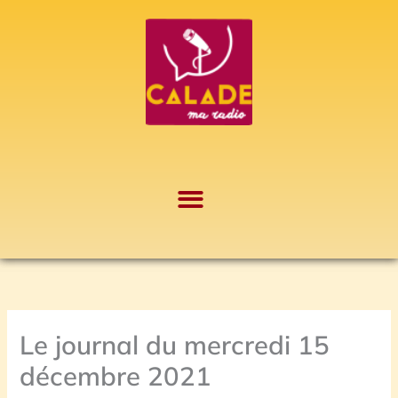
Aller
A
au
r
contenu
c
h
i
v
e
s
Le journal du mercredi 15
décembre 2021