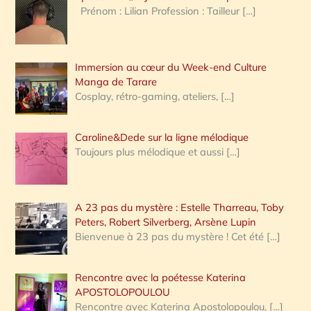
Prénom : Lilian Profession : Tailleur
[…]
e
r
Immersion au cœur du Week-end Culture
:
Manga de Tarare
Cosplay, rétro-gaming, ateliers,
[…]
Caroline&Dede sur la ligne mélodique
Toujours plus mélodique et aussi
[…]
A 23 pas du mystère : Estelle Tharreau, Toby
Peters, Robert Silverberg, Arsène Lupin
Bienvenue à 23 pas du mystère ! Cet été
[…]
Rencontre avec la poétesse Katerina
APOSTOLOPOULOU
Rencontre avec Katerina Apostolopoulou,
[…]