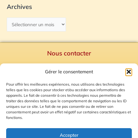
Archives
Nous contacter
Politique de confidentialité
Gérer le consentement
Mentions Légales
Plan du site
Pour offrir les meilleures expériences, nous utilisons des technologies
telles que les cookies pour stocker et/ou accéder aux informations des
Gestion des Cookies
appareils. Le fait de consentir à ces technologies nous permettra de
traiter des données telles que le comportement de navigation ou les ID
uniques sur ce site. Le fait de ne pas consentir ou de retirer son
consentement peut avoir un effet négatif sur certaines caractéristiques et
fonctions.
Accepter