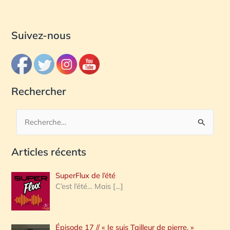
Suivez-nous
Rechercher
R
e
Articles récents
c
h
SuperFlux de l’été
e
C’est l’été… Mais
[…]
r
c
Épisode 17 // « Je suis Tailleur de pierre. »
h