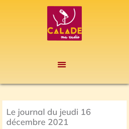
Aller
A
au
r
contenu
c
h
i
v
e
s
Le journal du jeudi 16
décembre 2021