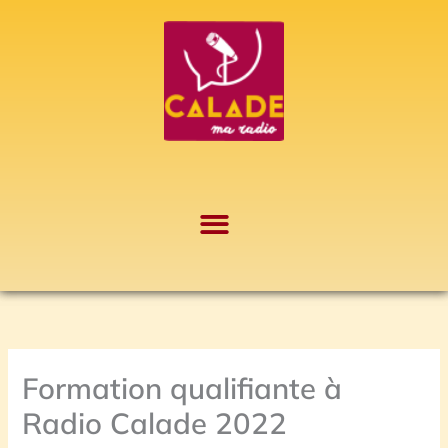
Aller
A
au
r
contenu
c
h
i
v
e
s
Formation qualifiante à
Radio Calade 2022