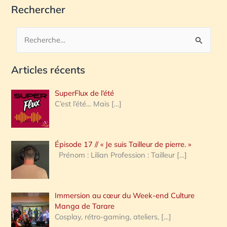
Rechercher
R
e
Articles récents
c
h
SuperFlux de l’été
e
C’est l’été… Mais
[…]
r
c
Épisode 17 // « Je suis Tailleur de pierre. »
h
Prénom : Lilian Profession : Tailleur
[…]
e
r
Immersion au cœur du Week-end Culture
:
Manga de Tarare
Cosplay, rétro-gaming, ateliers,
[…]