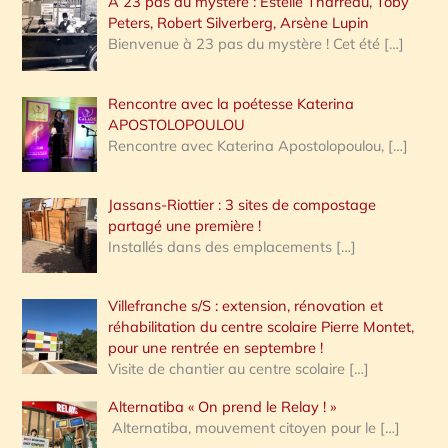
A 23 pas du mystère : Estelle Tharreau, Toby
Peters, Robert Silverberg, Arsène Lupin
Bienvenue à 23 pas du mystère ! Cet été
[…]
Rencontre avec la poétesse Katerina
APOSTOLOPOULOU
Rencontre avec Katerina Apostolopoulou,
[…]
Jassans-Riottier : 3 sites de compostage
partagé une première !
Installés dans des emplacements
[…]
Villefranche s/S : extension, rénovation et
réhabilitation du centre scolaire Pierre Montet,
pour une rentrée en septembre !
Visite de chantier au centre scolaire
[…]
Alternatiba « On prend le Relay ! »
Alternatiba, mouvement citoyen pour le
[…]