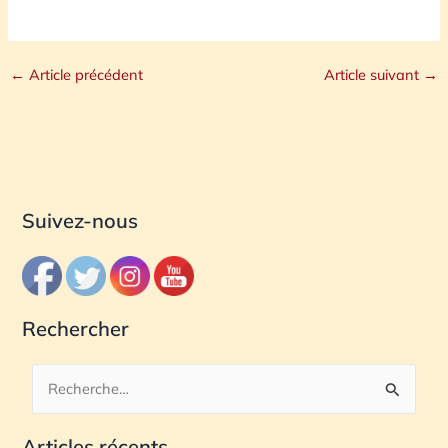
←
Article précédent
Article suivant
→
Suivez-nous
Rechercher
R
e
Articles récents