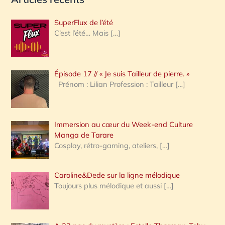
c
h
SuperFlux de l’été
e
C’est l’été… Mais
[…]
r
c
Épisode 17 // « Je suis Tailleur de pierre. »
h
Prénom : Lilian Profession : Tailleur
[…]
e
r
Immersion au cœur du Week-end Culture
:
Manga de Tarare
Cosplay, rétro-gaming, ateliers,
[…]
Caroline&Dede sur la ligne mélodique
Toujours plus mélodique et aussi
[…]