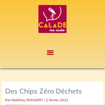
Aller
A
au
r
contenu
c
h
i
v
e
s
Des Chips Zéro Déchets
Par
Matthieu ROHAERT
/
2 février 2022