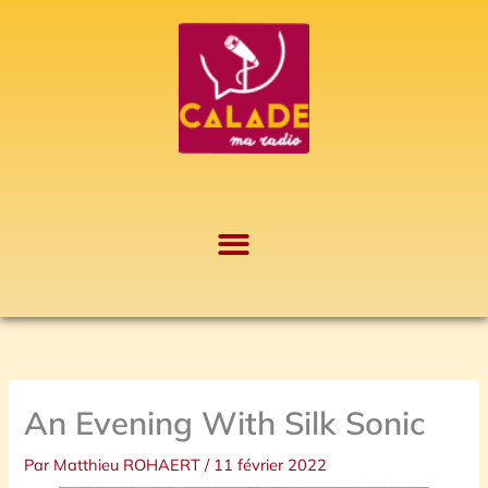
Aller
A
au
r
contenu
c
h
i
v
e
s
An Evening With Silk Sonic
Par
Matthieu ROHAERT
/
11 février 2022