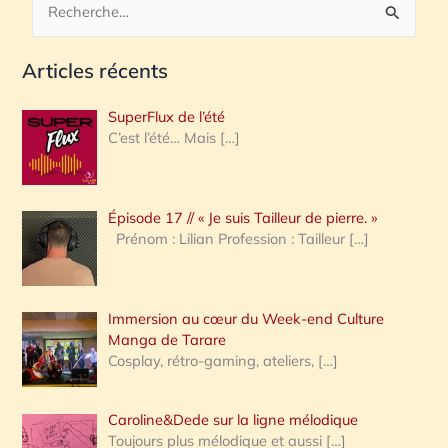
R
e
Articles récents
c
h
SuperFlux de l’été
e
C’est l’été… Mais
[…]
r
c
Épisode 17 // « Je suis Tailleur de pierre. »
h
Prénom : Lilian Profession : Tailleur
[…]
e
r
Immersion au cœur du Week-end Culture
:
Manga de Tarare
Cosplay, rétro-gaming, ateliers,
[…]
Caroline&Dede sur la ligne mélodique
Toujours plus mélodique et aussi
[…]