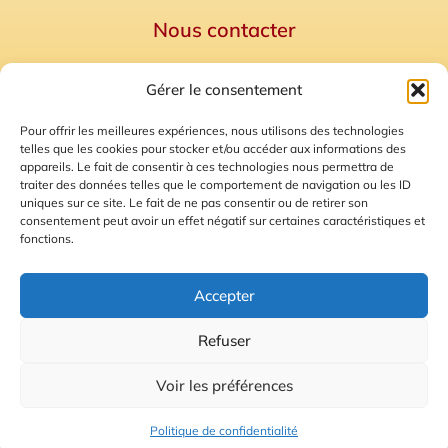
Nous contacter
Politique de confidentialité
Gérer le consentement
Mentions Légales
Plan du site
Pour offrir les meilleures expériences, nous utilisons des technologies
telles que les cookies pour stocker et/ou accéder aux informations des
Gestion des Cookies
appareils. Le fait de consentir à ces technologies nous permettra de
traiter des données telles que le comportement de navigation ou les ID
uniques sur ce site. Le fait de ne pas consentir ou de retirer son
consentement peut avoir un effet négatif sur certaines caractéristiques et
fonctions.
Accepter
Refuser
© 2026 Radio Calade
Voir les préférences
Ecoutez le direct
Politique de confidentialité