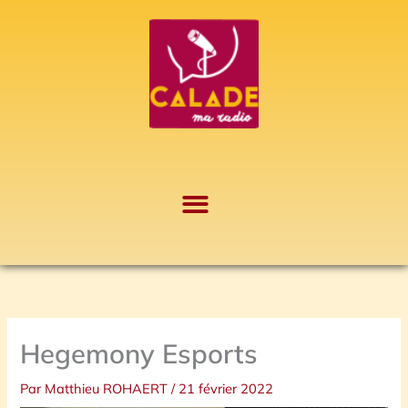
Aller
A
au
r
contenu
c
h
i
v
e
s
Hegemony Esports
Par
Matthieu ROHAERT
/
21 février 2022