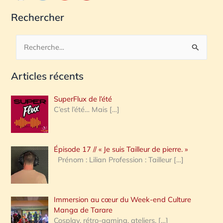
Rechercher
R
e
Articles récents
c
h
SuperFlux de l’été
e
C’est l’été… Mais
[…]
r
c
Épisode 17 // « Je suis Tailleur de pierre. »
h
Prénom : Lilian Profession : Tailleur
[…]
e
r
Immersion au cœur du Week-end Culture
:
Manga de Tarare
Cosplay, rétro-gaming, ateliers,
[…]