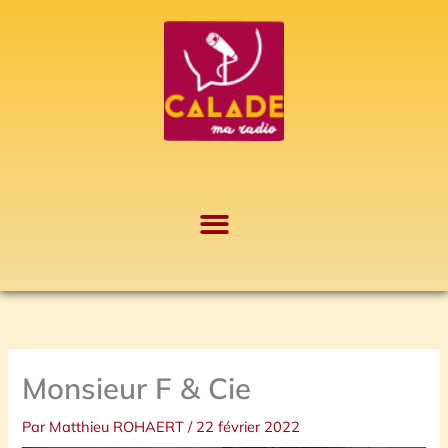
Aller
A
au
r
contenu
c
h
i
v
e
s
Monsieur F & Cie
Par
Matthieu ROHAERT
/
22 février 2022