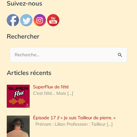
Suivez-nous
Rechercher
R
e
Articles récents
c
h
SuperFlux de l’été
e
C’est l’été… Mais
[…]
r
c
Épisode 17 // « Je suis Tailleur de pierre. »
h
Prénom : Lilian Profession : Tailleur
[…]
e
r