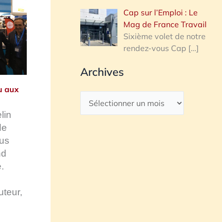
Cap sur l’Emploi : Le
Mag de France Travail
Sixième volet de notre
rendez-vous Cap
[…]
Archives
u aux
lin
de
lus
nd
.
uteur,