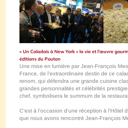
« Un Caladois à New York » la vie et l’œuvre go
éditions du Poutan
Une mise en lumière par Jean-François Mespl
France, de l’extraordinaire destin de ce cal
renom, qui défendra une grande cuisine class
grandes personnalités et célébrités prestigie
chef, symbolisera le summum de la restaurati
C’est à l’occasion d’une réception à l’Hôtel d
que nous avons rencontré Jean-François M