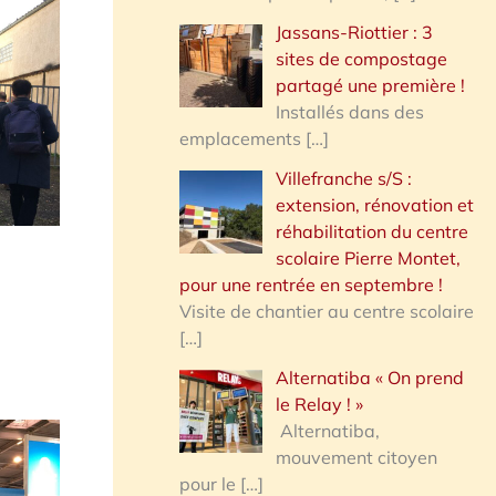
Jassans-Riottier : 3
sites de compostage
partagé une première !
Installés dans des
emplacements
[…]
Villefranche s/S :
extension, rénovation et
réhabilitation du centre
scolaire Pierre Montet,
pour une rentrée en septembre !
Visite de chantier au centre scolaire
[…]
Alternatiba « On prend
le Relay ! »
Alternatiba,
mouvement citoyen
pour le
[…]