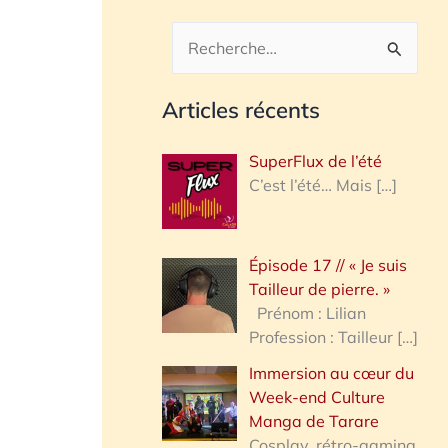
R
e
Articles récents
c
h
SuperFlux de l’été
e
C’est l’été… Mais
[…]
r
c
Épisode 17 // « Je suis
h
Tailleur de pierre. »
e
Prénom : Lilian
Profession : Tailleur
[…]
r
Immersion au cœur du
Week-end Culture
:
Manga de Tarare
Cosplay, rétro-gaming,