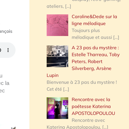
ateliers,
[…]
Caroline&Dede sur la
ligne mélodique
e
Toujours plus
ançois
mélodique et aussi
[…]
A 23 pas du mystère :
Estelle Tharreau, Toby
Peters, Robert
Silverberg, Arsène
Lupin
du
Bienvenue à 23 pas du mystère !
c la
Cet été
[…]
ec
Rencontre avec la
poétesse Katerina
APOSTOLOPOULOU
Rencontre avec
Katerina Apostolopoulou,
[…]