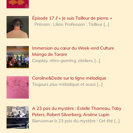
r
c
Épisode 17 // « Je suis Tailleur de pierre. »
h
Prénom : Lilian Profession : Tailleur
[…]
e
r
Immersion au cœur du Week-end Culture
:
Manga de Tarare
Cosplay, rétro-gaming, ateliers,
[…]
Caroline&Dede sur la ligne mélodique
Toujours plus mélodique et aussi
[…]
A 23 pas du mystère : Estelle Tharreau, Toby
Peters, Robert Silverberg, Arsène Lupin
Bienvenue à 23 pas du mystère ! Cet été
[…]