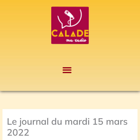
Aller
A
au
r
contenu
c
h
i
v
e
s
Le journal du mardi 15 mars
2022