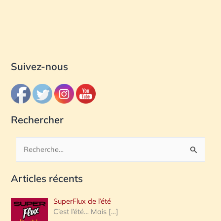
Suivez-nous
Rechercher
R
e
Articles récents
c
h
SuperFlux de l’été
e
C’est l’été… Mais
[…]