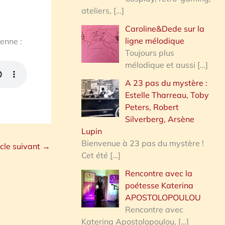
ateliers,
[…]
Caroline&Dede sur la
ligne mélodique
ienne :
Toujours plus
mélodique et aussi
[…]
A 23 pas du mystère :
Estelle Tharreau, Toby
Peters, Robert
Silverberg, Arsène
Lupin
Bienvenue à 23 pas du mystère !
icle suivant
→
Cet été
[…]
Rencontre avec la
poétesse Katerina
APOSTOLOPOULOU
Rencontre avec
Katerina Apostolopoulou,
[…]