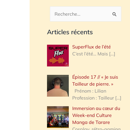
R
e
Articles récents
c
h
SuperFlux de l’été
e
C’est l’été… Mais
[…]
r
c
Épisode 17 // « Je suis
h
Tailleur de pierre. »
e
Prénom : Lilian
Profession : Tailleur
[…]
r
Immersion au cœur du
Week-end Culture
:
Manga de Tarare
Cosplay, rétro-gaming,