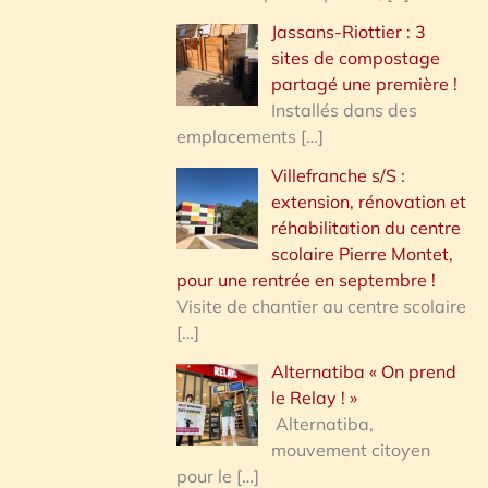
Jassans-Riottier : 3
sites de compostage
partagé une première !
Installés dans des
emplacements
[…]
Villefranche s/S :
extension, rénovation et
réhabilitation du centre
scolaire Pierre Montet,
pour une rentrée en septembre !
Visite de chantier au centre scolaire
[…]
Alternatiba « On prend
le Relay ! »
Alternatiba,
mouvement citoyen
pour le
[…]