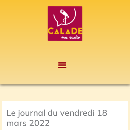
Aller
A
au
r
contenu
c
h
i
v
e
s
Le journal du vendredi 18
mars 2022