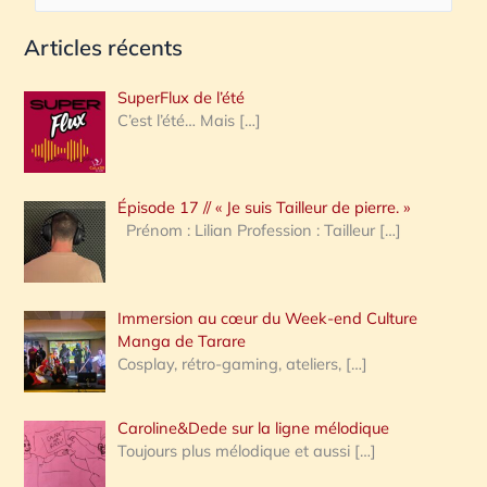
e
Articles récents
c
h
SuperFlux de l’été
e
C’est l’été… Mais
[…]
r
c
Épisode 17 // « Je suis Tailleur de pierre. »
h
Prénom : Lilian Profession : Tailleur
[…]
e
r
Immersion au cœur du Week-end Culture
:
Manga de Tarare
Cosplay, rétro-gaming, ateliers,
[…]
Caroline&Dede sur la ligne mélodique
Toujours plus mélodique et aussi
[…]