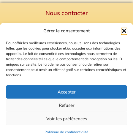
Nous contacter
Politique de confidentialité
Gérer le consentement
Mentions Légales
Plan du site
Pour offrir les meilleures expériences, nous utilisons des technologies
telles que les cookies pour stocker et/ou accéder aux informations des
Gestion des Cookies
appareils. Le fait de consentir à ces technologies nous permettra de
traiter des données telles que le comportement de navigation ou les ID
uniques sur ce site. Le fait de ne pas consentir ou de retirer son
consentement peut avoir un effet négatif sur certaines caractéristiques et
fonctions.
Accepter
Refuser
© 2026 Radio Calade
Voir les préférences
Ecoutez le direct
Politique de confidentialité