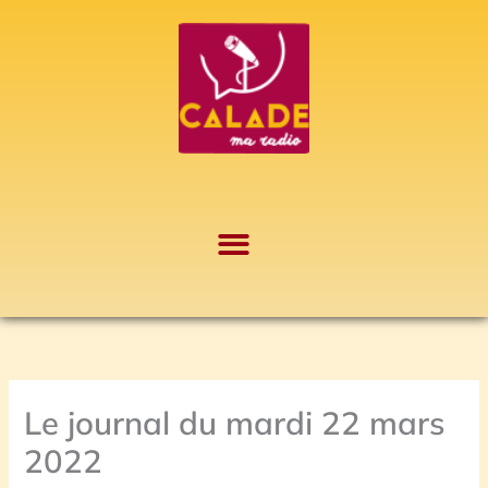
Aller
A
au
r
contenu
c
h
i
v
e
s
Le journal du mardi 22 mars
2022