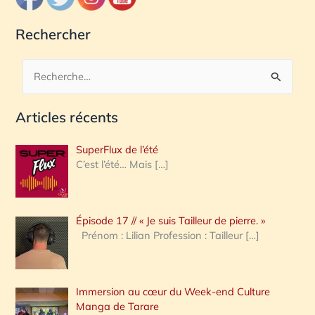
Rechercher
R
e
Articles récents
c
h
SuperFlux de l’été
e
C’est l’été… Mais
[…]
r
c
Épisode 17 // « Je suis Tailleur de pierre. »
h
Prénom : Lilian Profession : Tailleur
[…]
e
r
Immersion au cœur du Week-end Culture
:
Manga de Tarare