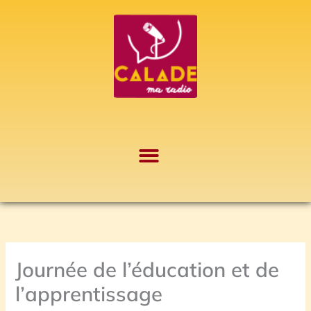
Aller
A
au
r
contenu
c
h
i
v
e
s
Journée de l’éducation et de
l’apprentissage