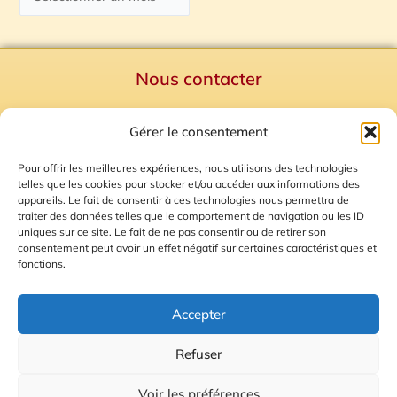
Nous contacter
Politique de confidentialité
Gérer le consentement
Mentions Légales
Plan du site
Pour offrir les meilleures expériences, nous utilisons des technologies
telles que les cookies pour stocker et/ou accéder aux informations des
Gestion des Cookies
appareils. Le fait de consentir à ces technologies nous permettra de
traiter des données telles que le comportement de navigation ou les ID
uniques sur ce site. Le fait de ne pas consentir ou de retirer son
consentement peut avoir un effet négatif sur certaines caractéristiques et
fonctions.
Accepter
Refuser
© 2026 Radio Calade
Voir les préférences