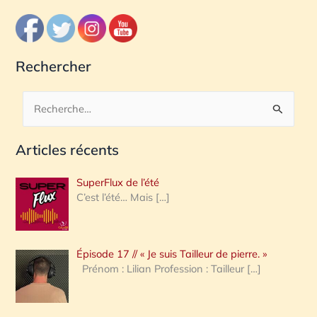
Rechercher
R
e
Articles récents
c
h
SuperFlux de l’été
e
C’est l’été… Mais
[…]
r
c
Épisode 17 // « Je suis Tailleur de pierre. »
h
Prénom : Lilian Profession : Tailleur
[…]
e
r