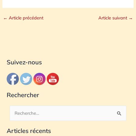
←
Article précédent
Article suivant
→
Suivez-nous
Rechercher
R
e
Articles récents
c