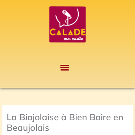
Aller
A
au
r
contenu
c
h
i
v
e
s
La Biojolaise à Bien Boire en
Beaujolais