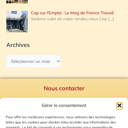
Cap sur l’Emploi : Le Mag de France Travail
Sixième volet de notre rendez-vous Cap
[…]
Archives
Nous contacter
Politique de confidentialité
Gérer le consentement
Mentions Légales
Plan du site
Pour offrir les meilleures expériences, nous utilisons des technologies
telles que les cookies pour stocker et/ou accéder aux informations des
Gestion des Cookies
appareils. Le fait de consentir à ces technologies nous permettra de