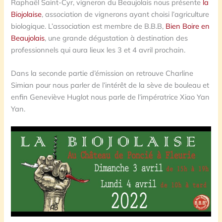
Raphaël Saint-Cyr, vigneron du Beaujolais nous présente
la
Biojolaise
, association de vignerons ayant choisi l’agriculture
biologique. L’association est membre de B.B.B,
Bien Boire en
Beaujolais
, une grande dégustation à destination des
professionnels qui aura lieux les 3 et 4 avril prochain.
Dans la seconde partie d’émission on retrouve Charline
Simian pour nous parler de l’intérêt de la sève de bouleau et
enfin Geneviève Huglot nous parle de l’impératrice Xiao Yan
Yan.