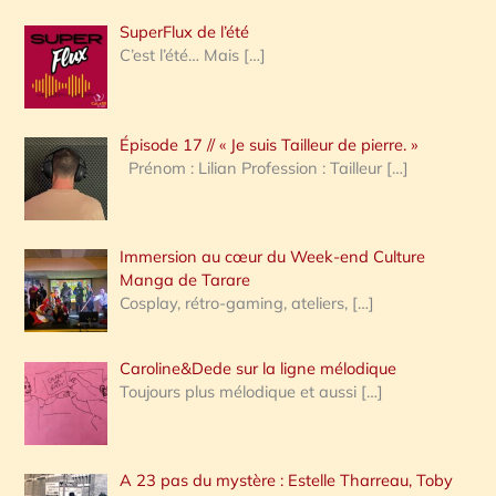
h
SuperFlux de l’été
e
C’est l’été… Mais
[…]
r
c
Épisode 17 // « Je suis Tailleur de pierre. »
h
Prénom : Lilian Profession : Tailleur
[…]
e
r
Immersion au cœur du Week-end Culture
:
Manga de Tarare
Cosplay, rétro-gaming, ateliers,
[…]
Caroline&Dede sur la ligne mélodique
Toujours plus mélodique et aussi
[…]
A 23 pas du mystère : Estelle Tharreau, Toby