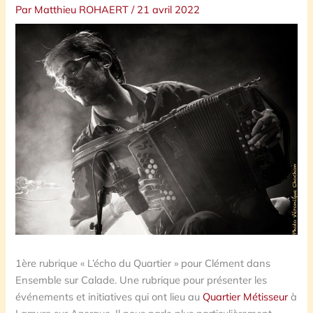
Par
Matthieu ROHAERT
/
21 avril 2022
1ère rubrique « L’écho du Quartier » pour Clément dans
Ensemble sur Calade. Une rubrique pour présenter les
événements et initiatives qui ont lieu au
Quartier Métisseur
à