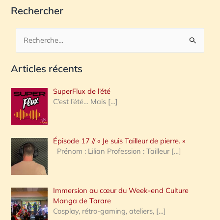
Rechercher
R
e
Articles récents
c
h
SuperFlux de l’été
e
C’est l’été… Mais
[…]
r
c
Épisode 17 // « Je suis Tailleur de pierre. »
h
Prénom : Lilian Profession : Tailleur
[…]
e
r
Immersion au cœur du Week-end Culture
:
Manga de Tarare
Cosplay, rétro-gaming, ateliers,
[…]