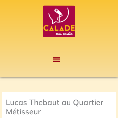
Aller
A
au
r
contenu
c
h
i
v
e
s
Lucas Thebaut au Quartier
Métisseur