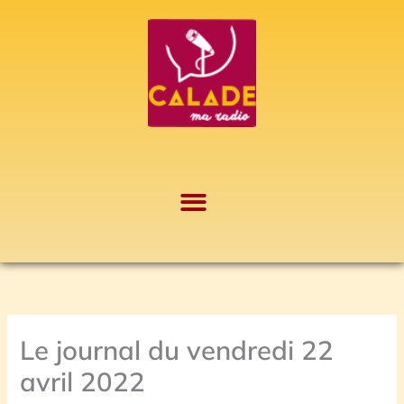
Aller
A
au
r
contenu
c
h
i
v
e
s
Le journal du vendredi 22
avril 2022