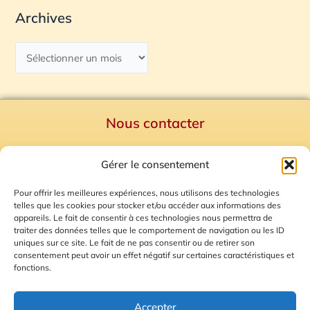
Archives
Nous contacter
Politique de confidentialité
Gérer le consentement
Mentions Légales
Plan du site
Pour offrir les meilleures expériences, nous utilisons des technologies
telles que les cookies pour stocker et/ou accéder aux informations des
Gestion des Cookies
appareils. Le fait de consentir à ces technologies nous permettra de
traiter des données telles que le comportement de navigation ou les ID
uniques sur ce site. Le fait de ne pas consentir ou de retirer son
consentement peut avoir un effet négatif sur certaines caractéristiques et
fonctions.
Accepter