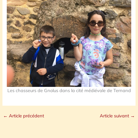
Les chasseurs de Gnolus dans la cité médiévale de Ternand
←
Article précédent
Article suivant
→