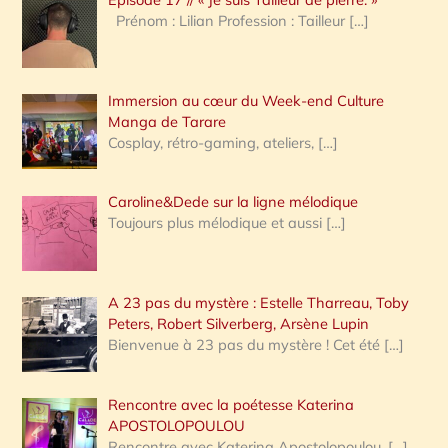
h
Prénom : Lilian Profession : Tailleur
[…]
e
r
Immersion au cœur du Week-end Culture
:
Manga de Tarare
Cosplay, rétro-gaming, ateliers,
[…]
Caroline&Dede sur la ligne mélodique
Toujours plus mélodique et aussi
[…]
A 23 pas du mystère : Estelle Tharreau, Toby
Peters, Robert Silverberg, Arsène Lupin
Bienvenue à 23 pas du mystère ! Cet été
[…]
Rencontre avec la poétesse Katerina
APOSTOLOPOULOU
Rencontre avec Katerina Apostolopoulou,
[…]