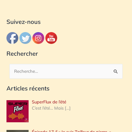
Suivez-nous
Rechercher
R
e
Articles récents
c
h
SuperFlux de l’été
e
C’est l’été… Mais
[…]
r
c
Épisode 17 // « Je suis Tailleur de pierre. »