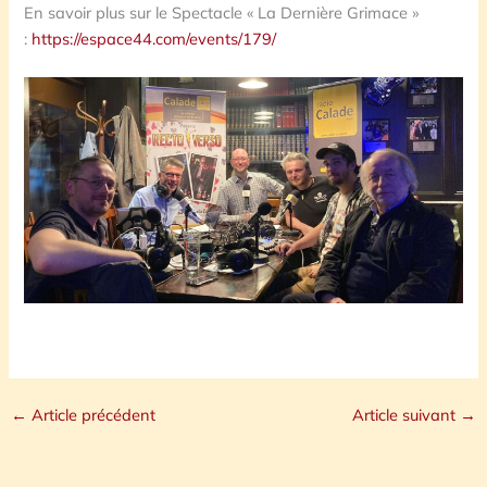
En savoir plus sur le Spectacle « La Dernière Grimace »
:
https://espace44.com/events/179/
←
Article précédent
Article suivant
→