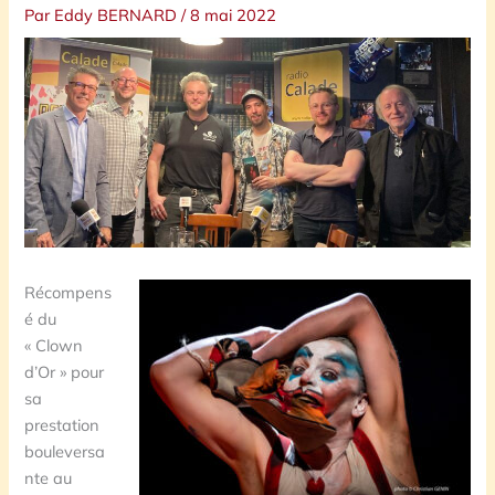
Par
Eddy BERNARD
/
8 mai 2022
Récompens
é du
« Clown
d’Or » pour
sa
prestation
bouleversa
nte au