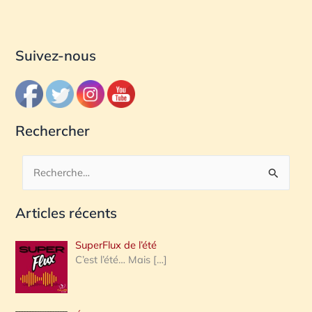
Suivez-nous
Rechercher
R
e
Articles récents
c
h
SuperFlux de l’été
e
C’est l’été… Mais
[…]
r
c