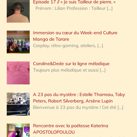
Épisode 17 // « Je suis Tailleur de pierre. »
h
Prénom : Lilian Profession : Tailleur
[…]
e
r
Immersion au cœur du Week-end Culture
:
Manga de Tarare
Cosplay, rétro-gaming, ateliers,
[…]
Caroline&Dede sur la ligne mélodique
Toujours plus mélodique et aussi
[…]
A 23 pas du mystère : Estelle Tharreau, Toby
Peters, Robert Silverberg, Arsène Lupin
Bienvenue à 23 pas du mystère ! Cet été
[…]
Rencontre avec la poétesse Katerina
APOSTOLOPOULOU