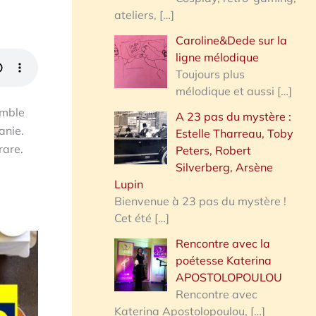
ateliers,
[…]
Caroline&Dede sur la
ligne mélodique
Toujours plus
mélodique et aussi
[…]
emble
A 23 pas du mystère :
anie.
Estelle Tharreau, Toby
rare.
Peters, Robert
Silverberg, Arsène
Lupin
Bienvenue à 23 pas du mystère !
Cet été
[…]
Rencontre avec la
poétesse Katerina
APOSTOLOPOULOU
Rencontre avec
Katerina Apostolopoulou,
[…]