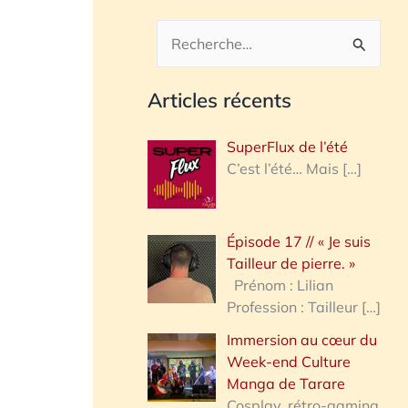
R
e
Articles récents
c
h
SuperFlux de l’été
e
C’est l’été… Mais
[…]
r
c
Épisode 17 // « Je suis
h
Tailleur de pierre. »
e
Prénom : Lilian
Profession : Tailleur
[…]
r
Immersion au cœur du
Week-end Culture
:
Manga de Tarare
Cosplay, rétro-gaming,