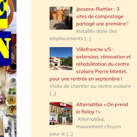
Jassans-Riottier : 3
sites de compostage
partagé une première !
Installés dans des
emplacements
[…]
Villefranche s/S :
extension, rénovation et
réhabilitation du centre
scolaire Pierre Montet,
pour une rentrée en septembre !
Visite de chantier au centre scolaire
[…]
Alternatiba « On prend
le Relay ! »
Alternatiba,
mouvement citoyen
pour le
[…]