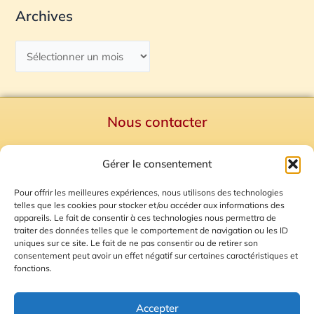
Archives
Nous contacter
Politique de confidentialité
Gérer le consentement
Mentions Légales
Plan du site
Pour offrir les meilleures expériences, nous utilisons des technologies
telles que les cookies pour stocker et/ou accéder aux informations des
Gestion des Cookies
appareils. Le fait de consentir à ces technologies nous permettra de
traiter des données telles que le comportement de navigation ou les ID
uniques sur ce site. Le fait de ne pas consentir ou de retirer son
consentement peut avoir un effet négatif sur certaines caractéristiques et
fonctions.
Accepter