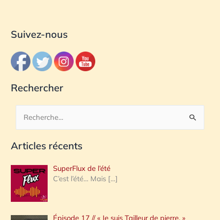
Suivez-nous
Rechercher
R
e
Articles récents
c
h
SuperFlux de l’été
e
C’est l’été… Mais
[…]
r
c
Épisode 17 // « Je suis Tailleur de pierre. »
h