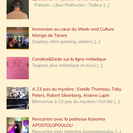
Prénom : Lilian Profession : Tailleur
[…]
e
r
Immersion au cœur du Week-end Culture
:
Manga de Tarare
Cosplay, rétro-gaming, ateliers,
[…]
Caroline&Dede sur la ligne mélodique
Toujours plus mélodique et aussi
[…]
A 23 pas du mystère : Estelle Tharreau, Toby
Peters, Robert Silverberg, Arsène Lupin
Bienvenue à 23 pas du mystère ! Cet été
[…]
Rencontre avec la poétesse Katerina
APOSTOLOPOULOU
Rencontre avec Katerina Apostolopoulou,
[…]