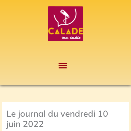
Aller
A
au
r
contenu
c
h
i
v
e
s
Le journal du vendredi 10
juin 2022