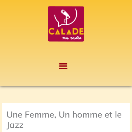
Aller
A
au
r
contenu
c
h
i
v
e
s
Une Femme, Un homme et le
Jazz