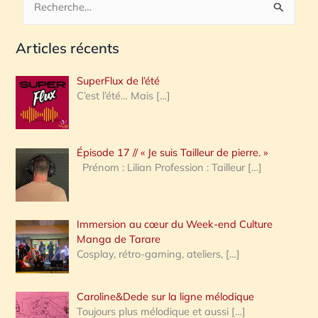
R
e
Articles récents
c
h
SuperFlux de l’été
e
C’est l’été… Mais
[…]
r
c
Épisode 17 // « Je suis Tailleur de pierre. »
h
Prénom : Lilian Profession : Tailleur
[…]
e
r
Immersion au cœur du Week-end Culture
:
Manga de Tarare
Cosplay, rétro-gaming, ateliers,
[…]
Caroline&Dede sur la ligne mélodique
Toujours plus mélodique et aussi
[…]