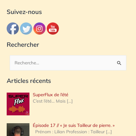
Suivez-nous
Rechercher
R
e
Articles récents
c
h
SuperFlux de l’été
e
C’est l’été… Mais
[…]
r
c
Épisode 17 // « Je suis Tailleur de pierre. »
h
Prénom : Lilian Profession : Tailleur
[…]
e