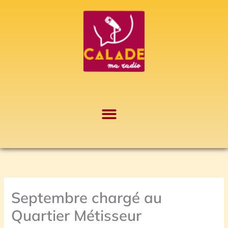
Aller
A
au
r
contenu
c
h
i
v
e
s
Septembre chargé au
Quartier Métisseur