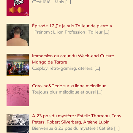
e
C’est l’été… Mais
[…]
r
c
Épisode 17 // « Je suis Tailleur de pierre. »
h
Prénom : Lilian Profession : Tailleur
[…]
e
r
Immersion au cœur du Week-end Culture
:
Manga de Tarare
Cosplay, rétro-gaming, ateliers,
[…]
Caroline&Dede sur la ligne mélodique
Toujours plus mélodique et aussi
[…]
A 23 pas du mystère : Estelle Tharreau, Toby
Peters, Robert Silverberg, Arsène Lupin
Bienvenue à 23 pas du mystère ! Cet été
[…]