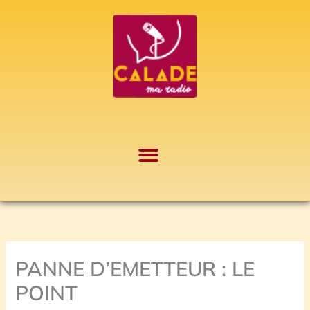
Aller
A
au
r
contenu
c
h
i
v
e
s
PANNE D’EMETTEUR : LE
POINT