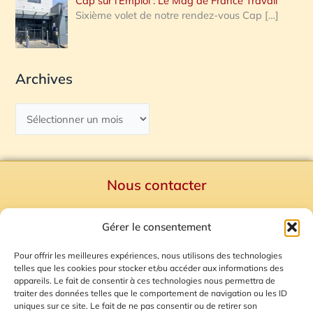
Cap sur l’Emploi : Le Mag de France Travail
Sixième volet de notre rendez-vous Cap
[…]
Archives
Nous contacter
Politique de confidentialité
Gérer le consentement
Mentions Légales
Plan du site
Pour offrir les meilleures expériences, nous utilisons des technologies
telles que les cookies pour stocker et/ou accéder aux informations des
Gestion des Cookies
appareils. Le fait de consentir à ces technologies nous permettra de
traiter des données telles que le comportement de navigation ou les ID
uniques sur ce site. Le fait de ne pas consentir ou de retirer son