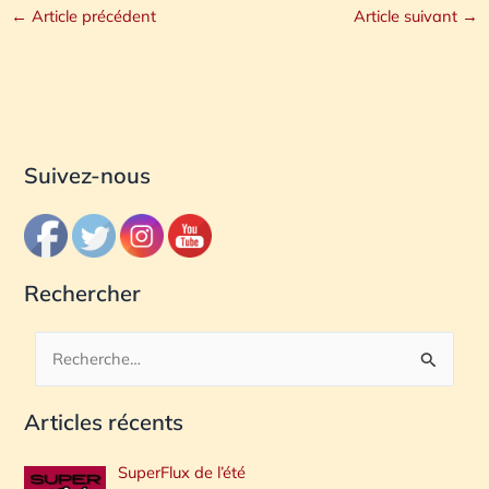
←
Article précédent
Article suivant
→
Suivez-nous
Rechercher
R
e
Articles récents
c
h
SuperFlux de l’été