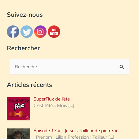
Suivez-nous
Rechercher
R
e
Articles récents
c
h
SuperFlux de l’été
e
C’est l’été… Mais
[…]
r
c
Épisode 17 // « Je suis Tailleur de pierre. »
h
Prénom : Lilian Profession : Tailleur
[…]