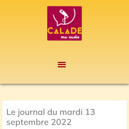
Aller
A
au
r
contenu
c
h
i
v
e
s
Le journal du mardi 13
septembre 2022