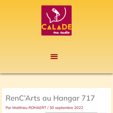
Aller
A
au
r
contenu
c
h
i
v
e
s
RenC’Arts au Hangar 717
Par
Matthieu ROHAERT
/
30 septembre 2022