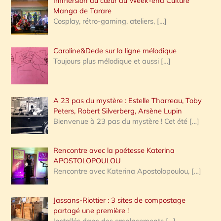
Immersion au cœur du Week-end Culture
:
Manga de Tarare
Cosplay, rétro-gaming, ateliers,
[…]
Caroline&Dede sur la ligne mélodique
Toujours plus mélodique et aussi
[…]
A 23 pas du mystère : Estelle Tharreau, Toby
Peters, Robert Silverberg, Arsène Lupin
Bienvenue à 23 pas du mystère ! Cet été
[…]
Rencontre avec la poétesse Katerina
APOSTOLOPOULOU
Rencontre avec Katerina Apostolopoulou,
[…]
Jassans-Riottier : 3 sites de compostage
partagé une première !
Installés dans des emplacements
[…]