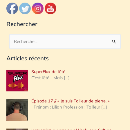
Rechercher
R
e
Articles récents
c
h
SuperFlux de l’été
e
C’est l’été… Mais
[…]
r
c
Épisode 17 // « Je suis Tailleur de pierre. »
h
Prénom : Lilian Profession : Tailleur
[…]
e
r