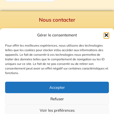
Nous contacter
Politique de confidentialité
Gérer le consentement
Mentions Légales
Plan du site
Pour offrir les meilleures expériences, nous utilisons des technologies
telles que les cookies pour stocker et/ou accéder aux informations des
Gestion des Cookies
appareils. Le fait de consentir à ces technologies nous permettra de
traiter des données telles que le comportement de navigation ou les ID
uniques sur ce site. Le fait de ne pas consentir ou de retirer son
consentement peut avoir un effet négatif sur certaines caractéristiques et
fonctions.
Accepter
Refuser
© 2026 Radio Calade
Voir les préférences