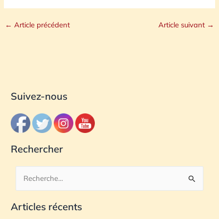
←
Article précédent
Article suivant
→
Suivez-nous
Rechercher
R
e
Articles récents
c