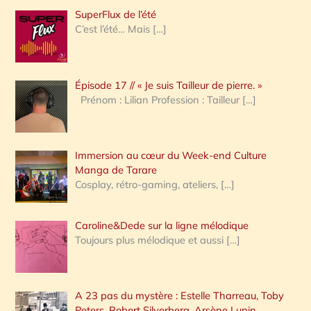
h
SuperFlux de l’été
e
C’est l’été… Mais
[…]
r
c
Épisode 17 // « Je suis Tailleur de pierre. »
h
Prénom : Lilian Profession : Tailleur
[…]
e
r
Immersion au cœur du Week-end Culture
:
Manga de Tarare
Cosplay, rétro-gaming, ateliers,
[…]
Caroline&Dede sur la ligne mélodique
Toujours plus mélodique et aussi
[…]
A 23 pas du mystère : Estelle Tharreau, Toby
Peters, Robert Silverberg, Arsène Lupin