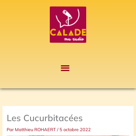
Aller
A
au
r
contenu
c
h
i
v
e
s
Les Cucurbitacées
Par
Matthieu ROHAERT
/
5 octobre 2022