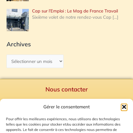
Cap sur l’Emploi : Le Mag de France Travail
Sixième volet de notre rendez-vous Cap
[…]
Archives
Nous contacter
Politique de confidentialité
Gérer le consentement
Mentions Légales
Plan du site
Pour offrir les meilleures expériences, nous utilisons des technologies
telles que les cookies pour stocker et/ou accéder aux informations des
Gestion des Cookies
appareils. Le fait de consentir à ces technologies nous permettra de