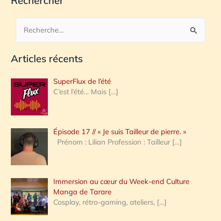
Rechercher
R
e
Articles récents
c
h
SuperFlux de l’été
e
C’est l’été… Mais
[…]
r
c
Épisode 17 // « Je suis Tailleur de pierre. »
h
Prénom : Lilian Profession : Tailleur
[…]
e
r
Immersion au cœur du Week-end Culture
:
Manga de Tarare
Cosplay, rétro-gaming, ateliers,
[…]