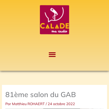
Aller
A
au
r
contenu
c
h
i
v
e
s
81ème salon du GAB
Par
Matthieu ROHAERT
/
24 octobre 2022