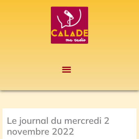
Aller
A
au
r
contenu
c
h
i
v
e
s
Le journal du mercredi 2
novembre 2022