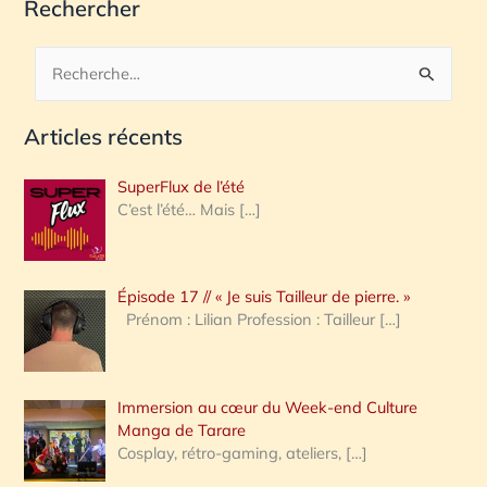
Rechercher
R
e
Articles récents
c
h
SuperFlux de l’été
e
C’est l’été… Mais
[…]
r
c
Épisode 17 // « Je suis Tailleur de pierre. »
h
Prénom : Lilian Profession : Tailleur
[…]
e
r
Immersion au cœur du Week-end Culture
:
Manga de Tarare
Cosplay, rétro-gaming, ateliers,
[…]