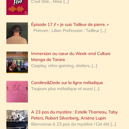
C’est l’été… Mais
[…]
r
c
Épisode 17 // « Je suis Tailleur de pierre. »
h
Prénom : Lilian Profession : Tailleur
[…]
e
r
Immersion au cœur du Week-end Culture
:
Manga de Tarare
Cosplay, rétro-gaming, ateliers,
[…]
Caroline&Dede sur la ligne mélodique
Toujours plus mélodique et aussi
[…]
A 23 pas du mystère : Estelle Tharreau, Toby
Peters, Robert Silverberg, Arsène Lupin
Bienvenue à 23 pas du mystère ! Cet été
[…]