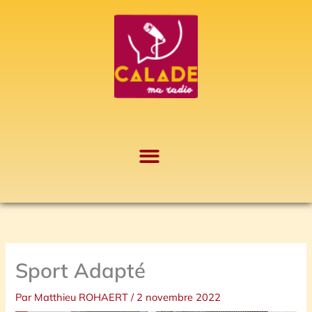
Aller
A
au
r
contenu
c
h
i
v
e
s
Sport Adapté
Par
Matthieu ROHAERT
/
2 novembre 2022