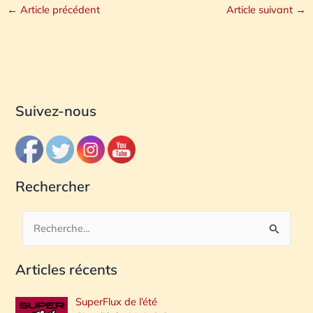
←
Article précédent
Article suivant
→
Suivez-nous
Rechercher
R
e
Articles récents
c
h
SuperFlux de l’été
e