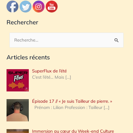
Rechercher
R
e
Articles récents
c
h
SuperFlux de l’été
e
C’est l’été… Mais
[…]
r
c
Épisode 17 // « Je suis Tailleur de pierre. »
h
Prénom : Lilian Profession : Tailleur
[…]
e
r
Immersion au cœur du Week-end Culture