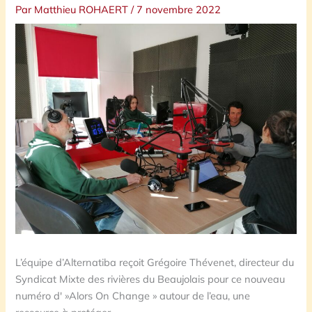
Par
Matthieu ROHAERT
/
7 novembre 2022
L’équipe d’Alternatiba reçoit Grégoire Thévenet, directeur du
Syndicat Mixte des rivières du Beaujolais pour ce nouveau
numéro d' »Alors On Change » autour de l’eau, une