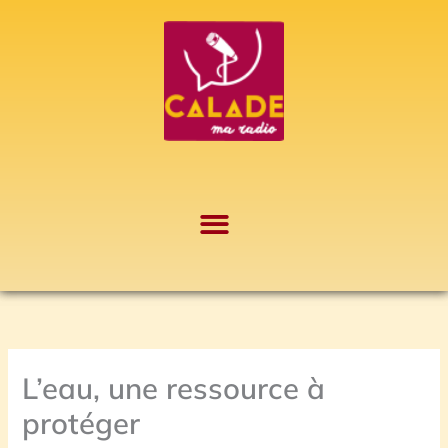
Aller
A
au
r
contenu
c
h
i
v
e
s
L’eau, une ressource à
protéger