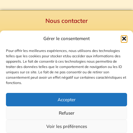
Nous contacter
Politique de confidentialité
Gérer le consentement
Mentions Légales
Plan du site
Pour offrir les meilleures expériences, nous utilisons des technologies
telles que les cookies pour stocker et/ou accéder aux informations des
Gestion des Cookies
appareils. Le fait de consentir à ces technologies nous permettra de
traiter des données telles que le comportement de navigation ou les ID
uniques sur ce site. Le fait de ne pas consentir ou de retirer son
consentement peut avoir un effet négatif sur certaines caractéristiques et
fonctions.
Accepter
Refuser
© 2026 Radio Calade
Voir les préférences