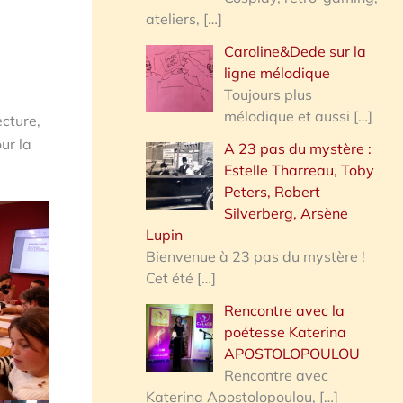
ateliers,
[…]
Caroline&Dede sur la
ligne mélodique
Toujours plus
mélodique et aussi
[…]
ecture,
ur la
A 23 pas du mystère :
Estelle Tharreau, Toby
Peters, Robert
Silverberg, Arsène
Lupin
Bienvenue à 23 pas du mystère !
Cet été
[…]
Rencontre avec la
poétesse Katerina
APOSTOLOPOULOU
Rencontre avec
Katerina Apostolopoulou,
[…]