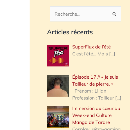
R
e
Articles récents
c
h
SuperFlux de l’été
e
C’est l’été… Mais
[…]
r
c
Épisode 17 // « Je suis
h
Tailleur de pierre. »
e
Prénom : Lilian
Profession : Tailleur
[…]
r
Immersion au cœur du
Week-end Culture
:
Manga de Tarare
Cosplay, rétro-gaming,