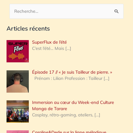
R
e
Articles récents
c
h
SuperFlux de l’été
e
C’est l’été… Mais
[…]
r
c
Épisode 17 // « Je suis Tailleur de pierre. »
h
Prénom : Lilian Profession : Tailleur
[…]
e
r
Immersion au cœur du Week-end Culture
:
Manga de Tarare
Cosplay, rétro-gaming, ateliers,
[…]
Caroline&Dede sur la ligne mélodique