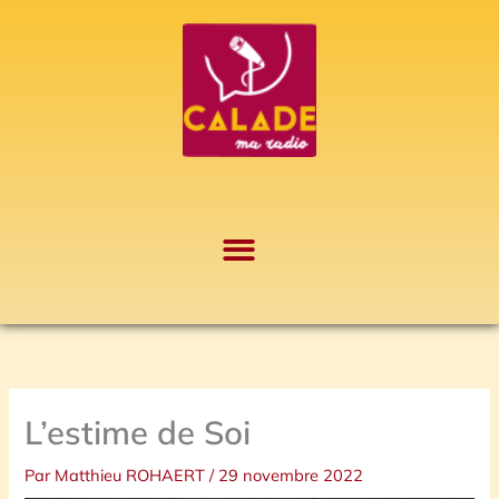
Aller
A
au
r
contenu
c
h
i
v
e
s
L’estime de Soi
Par
Matthieu ROHAERT
/
29 novembre 2022