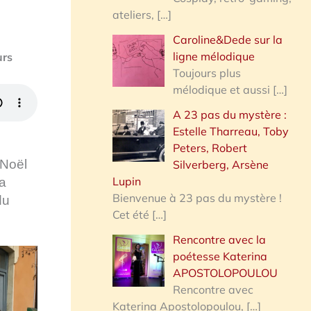
ateliers,
[…]
Caroline&Dede sur la
ligne mélodique
urs
Toujours plus
mélodique et aussi
[…]
A 23 pas du mystère :
Estelle Tharreau, Toby
Peters, Robert
 Noël
Silverberg, Arsène
Lupin
la
Bienvenue à 23 pas du mystère !
du
Cet été
[…]
Rencontre avec la
poétesse Katerina
APOSTOLOPOULOU
Rencontre avec
Katerina Apostolopoulou,
[…]