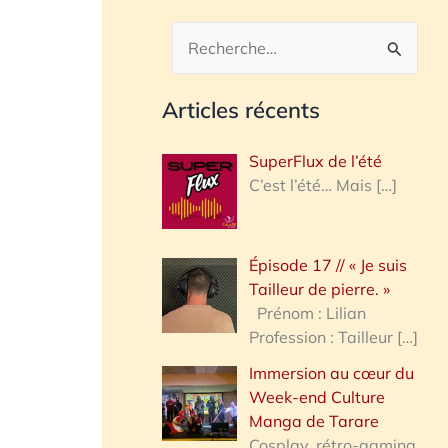
R
e
Articles récents
c
h
SuperFlux de l’été
e
C’est l’été… Mais
[…]
r
c
Épisode 17 // « Je suis
h
Tailleur de pierre. »
e
Prénom : Lilian
Profession : Tailleur
[…]
r
Immersion au cœur du
Week-end Culture
:
Manga de Tarare
Cosplay, rétro-gaming,