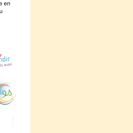
ge en
du