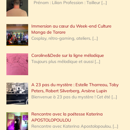
Prénom : Lilian Profession : Tailleur
[…]
e
r
Immersion au cœur du Week-end Culture
:
Manga de Tarare
Cosplay, rétro-gaming, ateliers,
[…]
Caroline&Dede sur la ligne mélodique
Toujours plus mélodique et aussi
[…]
A 23 pas du mystère : Estelle Tharreau, Toby
Peters, Robert Silverberg, Arsène Lupin
Bienvenue à 23 pas du mystère ! Cet été
[…]
Rencontre avec la poétesse Katerina
APOSTOLOPOULOU
Rencontre avec Katerina Apostolopoulou,
[…]