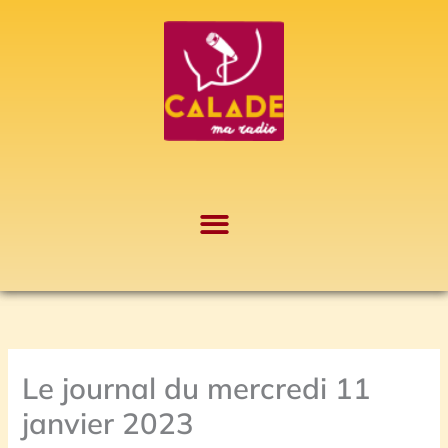
Aller
A
au
r
contenu
c
h
i
v
e
s
Le journal du mercredi 11
janvier 2023