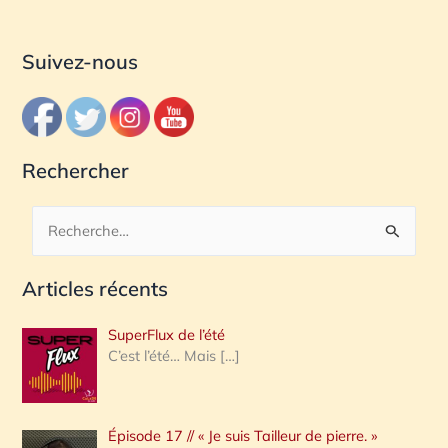
Suivez-nous
Rechercher
R
e
Articles récents
c
h
SuperFlux de l’été
e
C’est l’été… Mais
[…]
r
c
Épisode 17 // « Je suis Tailleur de pierre. »
h